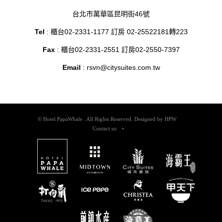
台北市萬華區昆明街46號
Tel
: 櫃台02-2331-1177 訂房 02-25522181轉223
Fax
: 櫃台02-2331-2551 訂房02-2550-7397
Email
:
rsvn@citysuites.com.tw
© Hotel PapaWhale . All Rights Reserved. Designed by
HPW
Contact us
•